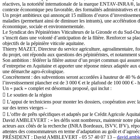
réactives, la notoriété internationale de la marque ENTAV-INRA®, la
contexte économique peu favorable, des formalités administratives et r
Un projet ambitieux qui annonçait 15 millions d’euros d’investissement
maladies (permettant ainsi de diminuer les intrants), une accélération 
économique, sociale et environnementale.
Le Syndicat des Pépiniéristes Viticulteurs de la Gironde et du Sud-Oue
s’inscrit dans une volonté d’anticipation de la filière. Renforcer sa pla
objectifs de la pépinière viticole aquitaine.
Thierry MAZET, Directeur du service agriculture, agroalimentaire, f
du projet, ont répondu aux questions des pépiniéristes, et notamment sur
Son ambition : fédérer la filière autour d’un projet commun qui assurer
d’entreprise en Aquitaine et apporter une réponse mieux adaptée aux e
une démarche agro-écologique.
Concrètement : des subventions seront accordées à hauteur de 40 % des
l’investissement plancher est de 3 000 € et le plafond de 100 000 € - ht
Un « pack » complet est désormais proposé, qui inclut :
 Le soutien de la région
 L’appui de techniciens pour monter les dossiers, coopération avec la
sur des terres vierges –
 L’offre de prêts spécifiques et adaptés par le Crédit Agricole Aquita
David AMBLEVERT : « les défis sont nombreux, maintenir notre place d
acteurs aux côtés de la recherche (INRA Bordeaux, ISVV, IFV), répond
attentes des consommateurs en terme d’adaptation au goût et d’agro
PRÉSIDENT : David AMBLEVERT - 05 57 40 07 13 –
david.ambl