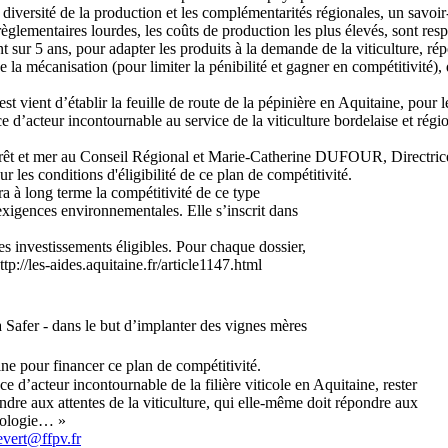
 diversité de la production et les complémentarités régionales, un sa
èglementaires lourdes, les coûts de production les plus élevés, sont res
 sur 5 ans, pour adapter les produits à la demande de la viticulture, ré
de la mécanisation (pour limiter la pénibilité et gagner en compétitivité
st vient d’établir la feuille de route de la pépinière en Aquitaine, pou
ce d’acteur incontournable au service de la viticulture bordelaise et régio
orêt et mer au Conseil Régional et Marie-Catherine DUFOUR, Directric
 les conditions d'éligibilité de ce plan de compétitivité.
a à long terme la compétitivité de ce type
xigences environnementales. Elle s’inscrit dans
 investissements éligibles. Pour chaque dossier,
tp://les-aides.aquitaine.fr/article1147.html
 Safer - dans le but d’implanter des vignes mères
ine pour financer ce plan de compétitivité.
’acteur incontournable de la filière viticole en Aquitaine, rester
re aux attentes de la viticulture, qui elle-même doit répondre aux
écologie… »
evert@ffpv.fr