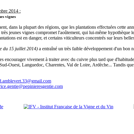
embre 2014 :
nes vignes
nt, dans la plupart des régions, que les plantations effectuées cette anné
es très jeunes vignes compromet l'aoûtement, qui lui-même hypothèque les
lantations est en danger, et certains viticulteurs concentrés sur leurs be
e du 15 juillet 2014)
a entraîné un très faible développement d'un bon 
t les encourager vivement à traiter avec du cuivre plus tard que d'habitu
 Sud-Ouest, Languedoc, Charentes, Val de Loire, Ardèche... Tandis que
d.amblevert.33@gmail.com
rice.gentie@pepinieresgentie.com