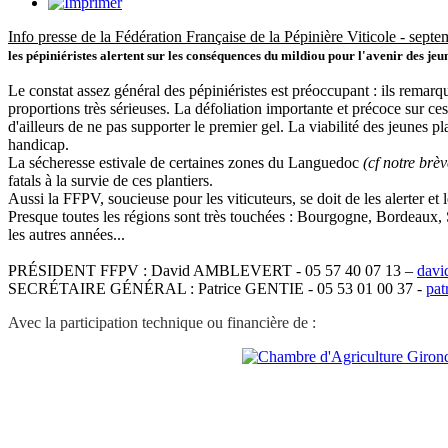
Info presse de la Fédération Française de la Pépinière Viticole - sept
les pépiniéristes alertent sur les conséquences du mildiou pour l'avenir des jeu
Le constat assez général des pépiniéristes est préoccupant : ils remarque
proportions très sérieuses. La défoliation importante et précoce sur c
d'ailleurs de ne pas supporter le premier gel. La viabilité des jeunes p
handicap.
La sécheresse estivale de certaines zones du Languedoc
(cf notre brèv
fatals à la survie de ces plantiers.
Aussi la FFPV, soucieuse pour les viticuteurs, se doit de les alerter e
Presque toutes les régions sont très touchées : Bourgogne, Bordeaux,
les autres années...
PRÉSIDENT FFPV : David AMBLEVERT - 05 57 40 07 13 –
davi
SECRÉTAIRE GÉNÉRAL : Patrice GENTIE - 05 53 01 00 37 -
pat
Avec la participation technique ou financière de :